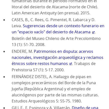
fumatorias durante el periodo Formativo en el
litoral del desierto de Atacama (norte de Chile).
Latin American Antiquity (en prensa). 2015.
CASES, B., C. Rees, G. Pimentel, R. Labarca y D.
Leiva.
Sugerencias desde un contexto funerario en
un "espacio vacío" del desierto de Atacama
.
Boletín del Museo Chileno de Arte Precolombino
13 (1): 51-70. 2008.
ENDERE, M.
Patrimonios en disputa: acervos
nacionales, investigación arqueológica y reclamos
étnicos sobre restos humanos
. Trabajos de
Prehistoria 57 (1): 5-17. 2000.
FERNÁNDEZ DISTEL, A. Hallazgo de pipas en
complejos precerámicos del Borde de la Puna
Jujeña (República Argentina) y el empleo de
alucinógenos por parte de las mismas culturas.
Estudios Arqueológicos 5: 55-75. 1980.
GILI, F., F. Espinoza y A. Villagrán.
Diseño de una