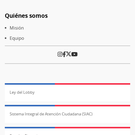
producción
local
Quiénes somos
Pie
de
Misión
página
Equipo
Ley del Lobby
Sistema Integral de Atención Ciudadana (SIAC)