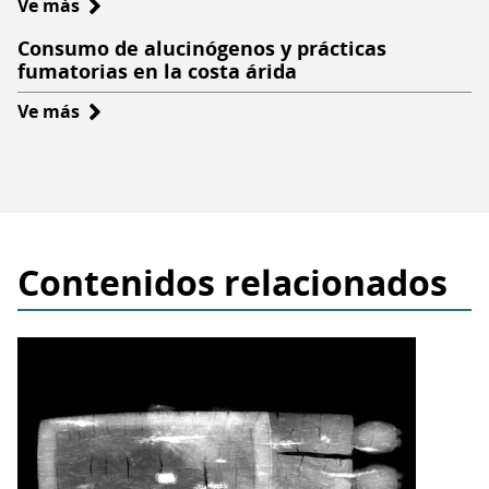
Ve más
sobre
Producción
Consumo de alucinógenos y prácticas
e
fumatorias en la costa árida
intercambio
Ve más
sobre
de
Consumo
bienes
de
en
alucinógenos
el
y
Formativo
prácticas
costero
Contenidos relacionados
fumatorias
en
la
costa
árida