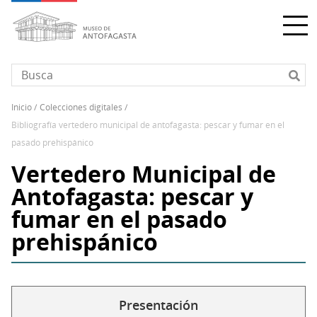
Pasar
al
contenido
principal
inicio
colecciones digitales
Sobrescribir
bibliografía vertedero municipal de antofagasta: pescar y fumar en el
enlaces
pasado prehispánico
de
Vertedero Municipal de
ayuda
a
Antofagasta: pescar y
la
fumar en el pasado
navegación
prehispánico
Presentación