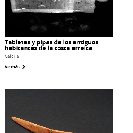
Tabletas y pipas de los antiguos
habitantes de la costa arreica
Galería
Ve más
sobre
Tabletas
y
pipas
de
los
antiguos
habitantes
de