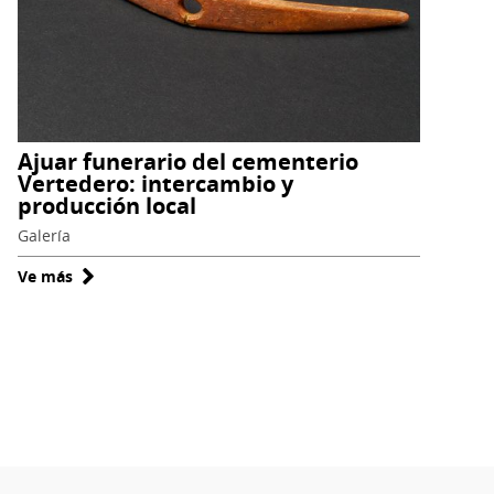
la
costa
arreica
Ajuar funerario del cementerio
Vertedero: intercambio y
producción local
Galería
Ve más
sobre
Ajuar
funerario
del
cementerio
Vertedero:
intercambio
y