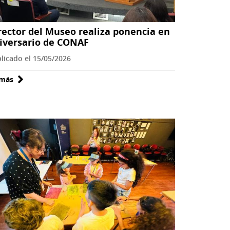
rector del Museo realiza ponencia en
iversario de CONAF
licado el 15/05/2026
 más
sobre
Director
del
Museo
realiza
ponencia
en
aniversario
de
CONAF