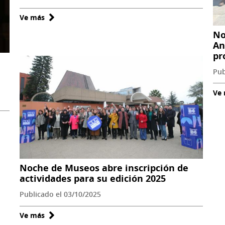
Santiago
Ve más
sobre
El
No
Museo
An
pr
de
Antofagasta
Pub
celebra
Ve
41
años
Noche de Museos abre inscripción de
actividades para su edición 2025
Publicado el 03/10/2025
Ve más
sobre