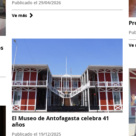
Publicado el 29/04/2026
Ve más
sobre
Pr
Ministro
de
Pub
las
Ve
Culturas
os
lanza
el
Día
del
Patrimonio
2026
desde
el
corazón
El Museo de Antofagasta celebra 41
patrimonial
años
de
Publicado el 19/12/2025