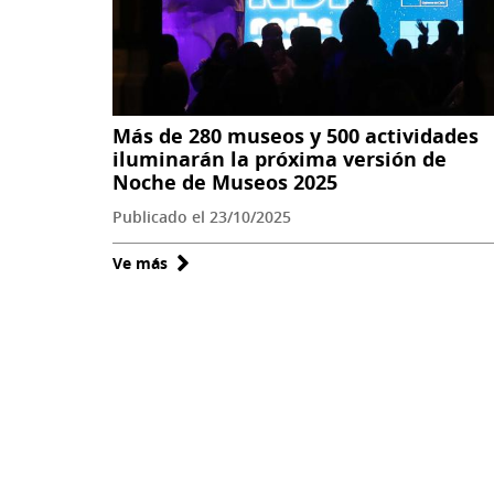
Día
de
los
Patrimonios
Más de 280 museos y 500 actividades
en
iluminarán la próxima versión de
verano
Noche de Museos 2025
invitando
Publicado el 23/10/2025
a
celebrar
Ve más
sobre
la
Más
cultura
de
durante
280
la
museos
temporada
y
estival
500
actividades
iluminarán