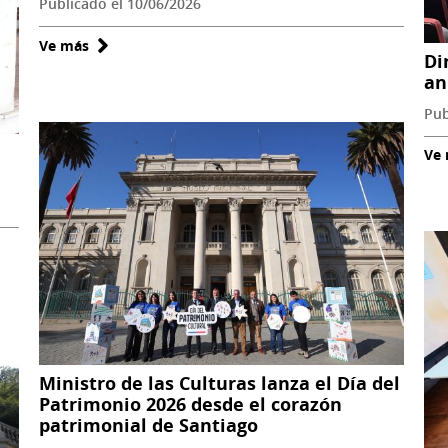
Publicado el 10/06/2026
Ve más
sobre
Di
Se
an
realizó
Pub
taller
de
Ve
Lengua
Ckunza
en
la
Región
de
Antofagasta
Ministro de las Culturas lanza el Día del
Patrimonio 2026 desde el corazón
patrimonial de Santiago