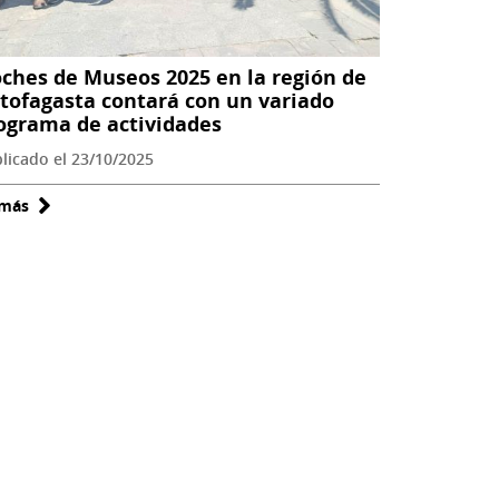
ches de Museos 2025 en la región de
tofagasta contará con un variado
ograma de actividades
licado el 23/10/2025
 más
sobre
Noches
de
Museos
2025
en
la
región
de
Antofagasta
contará