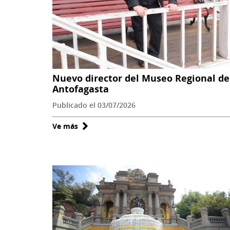
Nuevo director del Museo Regional de
Antofagasta
Publicado el 03/07/2026
Ve más
sobre
Nuevo
director
del
Museo
Regional
de
Antofagasta