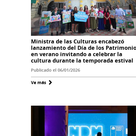
Ministra de las Culturas encabezó
lanzamiento del Día de los Patrimoni
en verano invitando a celebrar la
cultura durante la temporada estival
Publicado el 06/01/2026
Ve más
sobre
Ministra
de
las
Culturas
encabezó
lanzamiento
del