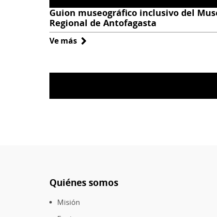
Guion museográfico inclusivo del Mus
Regional de Antofagasta
Ve más
sobre
Guion
museográfico
inclusivo
del
Museo
Regional
de
Antofagasta
Quiénes somos
Pie
de
Misión
página