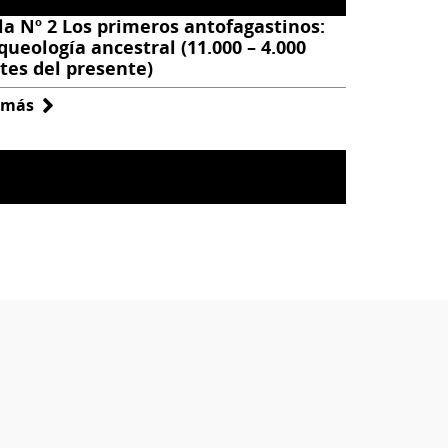
la Nº 2 Los primeros antofagastinos:
queología ancestral (11.000 – 4.000
tes del presente)
 más
sobre
Sala
Nº
2
Los
primeros
antofagastinos:
Arqueología
ancestral
(11.000
–
4.000
antes
del