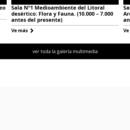
eo
Sala Nº1 Medioambiente del Litoral
Sa
desértico: Flora y Fauna. (10.000 – 7.000
Ar
antes del presente)
an
Ve más
sobre
Ve
Sala
Nº1
ver toda la galería multimedia
Medioambiente
del
Litoral
desértico:
Flora
y
Fauna.
(10.000
–
7.000
antes