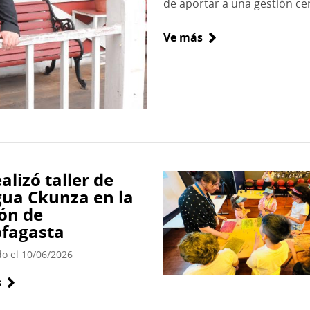
de aportar a una gestión cerc
Ve más
sobre
Nuevo
director
del
Museo
Regional
de
Antofagasta
alizó taller de
ua Ckunza en la
ón de
fagasta
do el 10/06/2026
s
sobre
Se