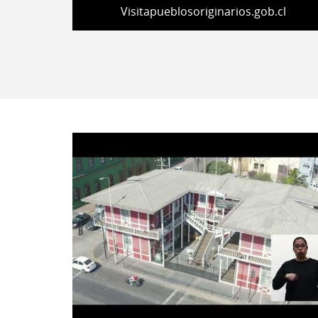
Visitapueblosoriginarios.gob.cl