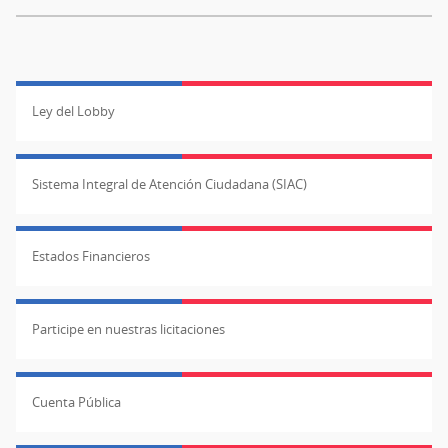
y
m
15
m
mínimo
y
de
1
Ley del Lobby
diámetro.
m
Número
m
inventario
d
Sistema Integral de Atención Ciudadana (SIAC)
5140.
d
Asociada
N
a
in
Estados Financieros
individuo
51
4,
A
juvenil
a
Participe en nuestras licitaciones
femenino.
in
4.
Cuenta Pública