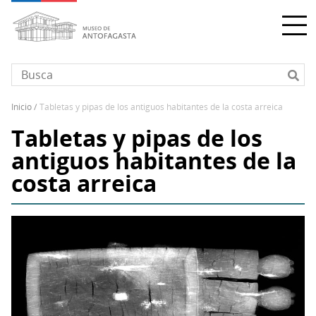
Pasar
al
contenido
principal
inicio
tabletas y pipas de los antiguos habitantes de la costa arreica
Sobrescribir
Tabletas y pipas de los
enlaces
de
antiguos habitantes de la
ayuda
costa arreica
a
la
navegación