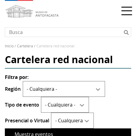
Pasar
al
contenido
principal
inicio
cartelera
cartelera red nacional
Sobrescribir
Cartelera red nacional
enlaces
de
ayuda
a
la
Región
navegación
Tipo de evento
Presencial o Virtual