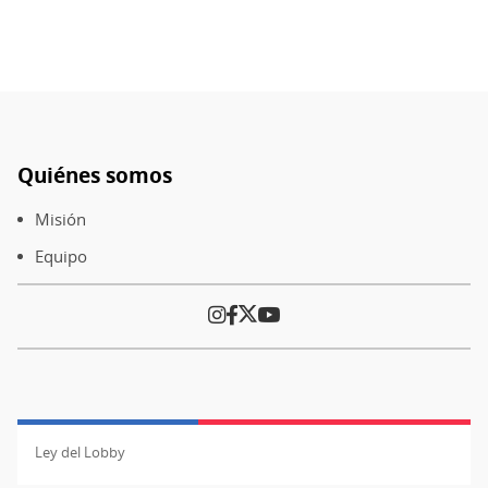
Paginación
actual
Quiénes somos
Pie
de
Misión
página
Equipo
Ley del Lobby