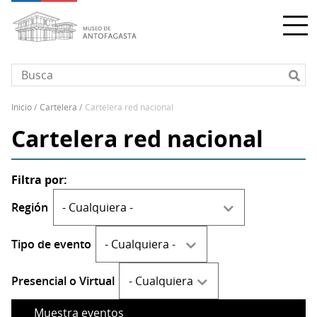
Pasar
al
contenido
principal
inicio
cartelera
cartelera red nacional
Sobrescribir
Cartelera red nacional
enlaces
de
ayuda
a
la
Región
navegación
Tipo de evento
Presencial o Virtual