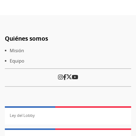
Quiénes somos
Pie
de
Misión
página
Equipo
Ley del Lobby