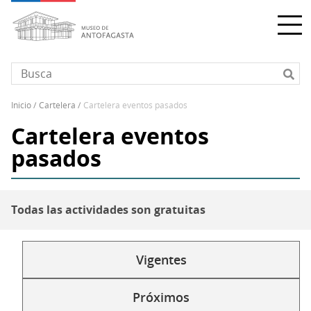
Pasar
al
contenido
principal
inicio
cartelera
cartelera eventos pasados
Sobrescribir
Cartelera eventos
enlaces
de
pasados
ayuda
a
la
Todas las actividades son gratuitas
navegación
Vigentes
Menu
eventos
Próximos