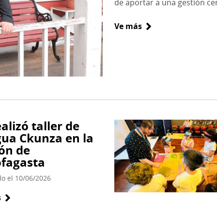
de aportar a una gestión cerc
Ve más
sobre
Nuevo
director
del
Museo
Regional
de
Antofagasta
alizó taller de
ua Ckunza en la
ón de
fagasta
do el 10/06/2026
s
sobre
Se