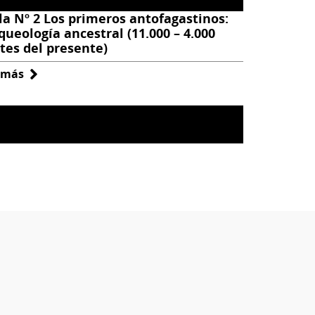
la Nº 2 Los primeros antofagastinos:
queología ancestral (11.000 – 4.000
tes del presente)
 más
sobre
Sala
Nº
2
Los
primeros
antofagastinos:
Arqueología
ancestral
(11.000
–
4.000
antes
del