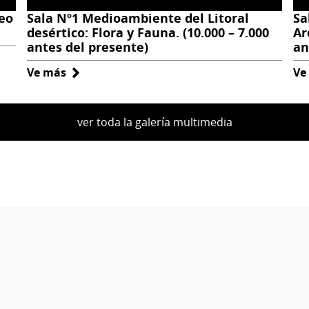
eo
Sala Nº1 Medioambiente del Litoral
Sa
desértico: Flora y Fauna. (10.000 – 7.000
Ar
antes del presente)
an
Ve más
sobre
Ve
Sala
Nº1
ver toda la galería multimedia
Medioambiente
del
Litoral
desértico:
Flora
y
Fauna.
(10.000
–
7.000
antes