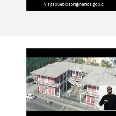
Visitapueblosoriginarios.gob.cl