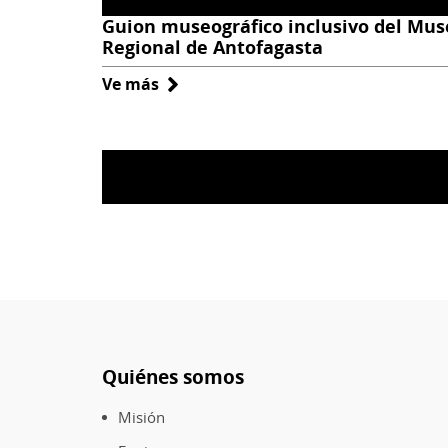
Guion museográfico inclusivo del Mus
Regional de Antofagasta
Ve más
sobre
Guion
museográfico
inclusivo
del
Museo
Regional
de
Antofagasta
Quiénes somos
Pie
de
Misión
página