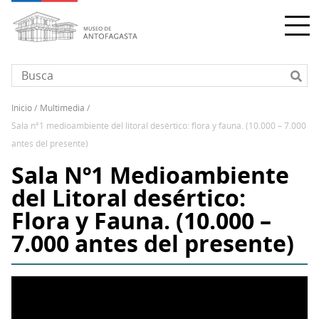
Pasar
al
contenido
principal
inicio
multimedia
Sobrescribir
sala nº1 medioambiente del litoral desértico: flora y fauna. (10.000 – 7.000
enlaces
antes del presente)
de
Sala Nº1 Medioambiente
ayuda
a
del Litoral desértico:
la
Flora y Fauna. (10.000 –
navegación
7.000 antes del presente)