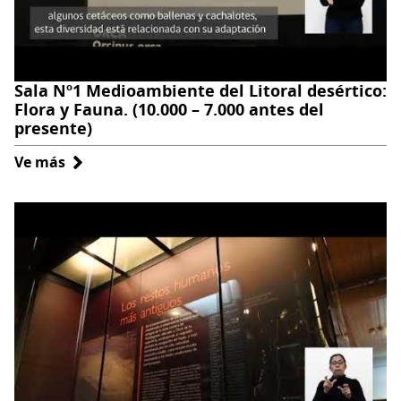
Sala Nº1 Medioambiente del Litoral desértico:
Flora y Fauna. (10.000 – 7.000 antes del
presente)
Ve más
sobre
Sala
Nº1
Medioambiente
del
Litoral
desértico:
Flora
y
Fauna.
(10.000