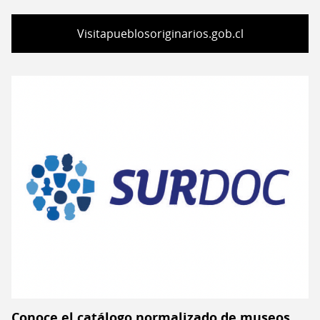
Visitapueblosoriginarios.gob.cl
Conoce el catálogo normalizado de museos,