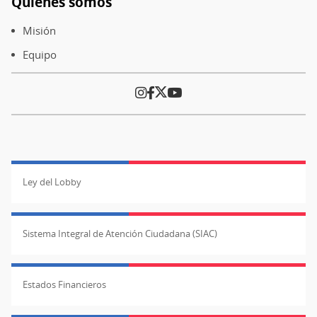
Quiénes somos
4.000
Pie
antes
de
Misión
del
página
Equipo
presente)
Ley del Lobby
Sistema Integral de Atención Ciudadana (SIAC)
Estados Financieros