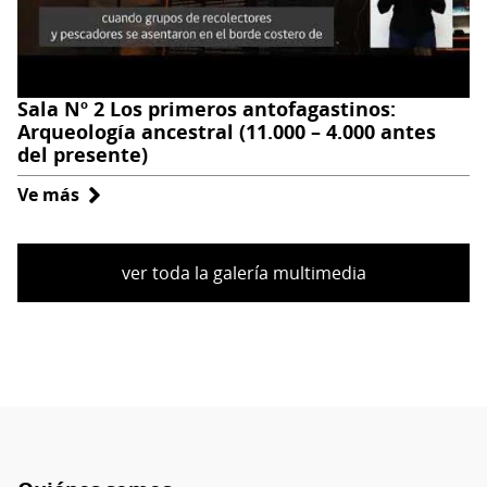
–
7.000
antes
del
Sala Nº 2 Los primeros antofagastinos:
presente)
Arqueología ancestral (11.000 – 4.000 antes
del presente)
Ve más
sobre
Sala
Nº
ver toda la galería multimedia
2
Los
primeros
antofagastinos:
Arqueología
ancestral
(11.000
–