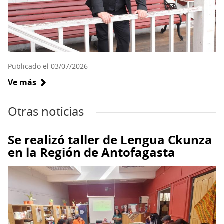
Publicado el 03/07/2026
Ve más
sobre
Nuevo
director
del
Museo
Se realizó taller de Lengua Ckunza
Regional
en la Región de Antofagasta
de
Antofagasta