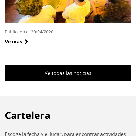
Antofagasta
Publicado el 20/04/2026
Ve más
sobre
Programa
Educativo
2026
Ve todas las noticias
Cartelera
Escoge la fecha y el lugar, para encontrar actividades