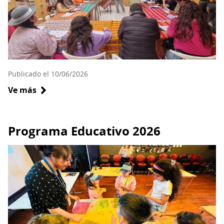
Publicado el 10/06/2026
Ve más
sobre
Se
realizó
taller
Programa Educativo 2026
de
Lengua
Ckunza
en
la
Región
de