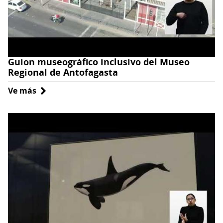
Guion museográfico inclusivo del Museo
Regional de Antofagasta
Ve más
sobre
Guion
museográfico
inclusivo
del
Museo
Regional
de
Antofagasta