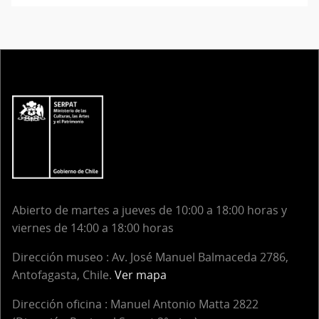
Abierto de martes a jueves de 10:00 a 18:00 horas y
viernes de 14:00 a 18:00 horas
Dirección museo : Av. José Manuel Balmaceda 2786,
Antofagasta, Chile.
Ver mapa
Dirección oficina :
Manuel Antonio Matta 2822