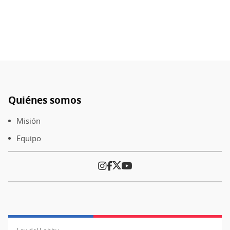
es
Quiénes somos
Pie
de
Misión
página
Equipo