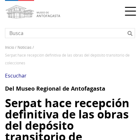
Pasar
al
contenido
principal
inicio
noticias
Sobrescribir
serpat hace recepción definitiva de las obras del depósito transitorio de
enlaces
colecciones
de
ayuda
Escuchar
a
Del Museo Regional de Antofagasta
la
navegación
Serpat hace recepción
definitiva de las obras
del depósito
transitorio de