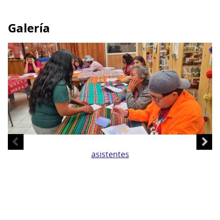
Galería
asistentes
asistentes
Ma
Te