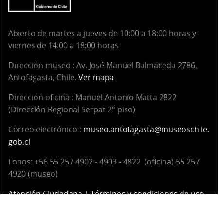
Abierto de martes a jueves de 10:00 a 18:00 horas y
viernes de 14:00 a 18:00 horas
Dirección museo : Av. José Manuel Balmaceda 2786,
Antofagasta, Chile.
Ver mapa
Dirección oficina :
Manuel Antonio Matta 2822
(Dirección Regional Serpat 2° piso)
Correo electrónico :
museo.antofagasta@museoschile.
gob.cl
Fonos: +56 55 257 4902 - 4903 - 4822 (oficina) 55 257
4920 (museo)
Atención Ciudadana
|
Términos y condiciones de uso
Servicio Nacional del Patrimonio Cultural