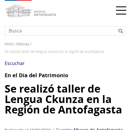
Pasar
al
contenido
principal
inicio
noticias
Sobrescribir
se realizó taller de lengua ckunza en la región de antofagasta
enlaces
de
Escuchar
ayuda
En el Día del Patrimonio
a
la
Se realizó taller de
navegación
Lengua Ckunza en la
Región de Antofagasta