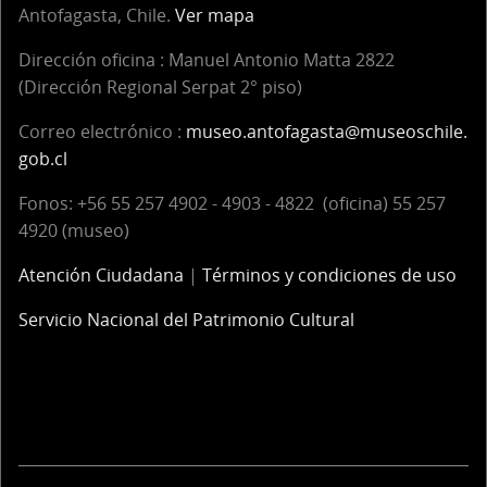
Antofagasta, Chile.
Ver mapa
un
u
sistema
so
Dirección oficina :
Manuel Antonio Matta 2822
de
b
(Dirección Regional Serpat 2° piso)
amarra
la
Correo electrónico :
museo.antofagasta@museoschile.
de
d
gob.cl
la
h
línea
d
Fonos: +56 55 257 4902 - 4903 - 4822 (oficina) 55 257
de
c
4920 (museo)
caza
u
mediante
p
Atención Ciudadana
|
Términos y condiciones de uso
un
lí
Servicio Nacional del Patrimonio Cultural
tope
ta
de
y
fibras
u
vegetales.
s
d
a