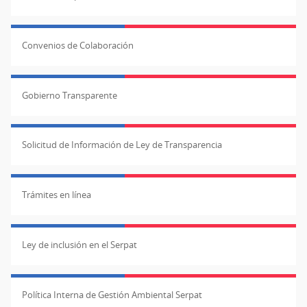
madera,
C
amarrados
d
Convenios de Colaboración
entre
se
sí
c
con
y
Gobierno Transparente
un
u
cordel
s
de
d
Solicitud de Información de Ley de Transparencia
fibras
as
vegetales.
pr
Todos
d
Trámites en línea
los
a
cabezales
e
son
m
Ley de inclusión en el Serpat
del
a
tipo
e
D,
sí
Política Interna de Gestión Ambiental Serpat
compuestos
c