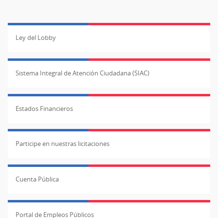
8641.
(1
Fotografía:
1
Juan
d.
Ley del Lobby
Pablo
C.
Turén.
C
Conjunto
U
Sistema Integral de Atención Ciudadana (SIAC)
de
d
seis
An
cabezales
M
Estados Financieros
y
d
una
An
sección
N.
Participe en nuestras licitaciones
de
in
astil
86
principal
Fo
Cuenta Pública
de
J
arpón
P
en
T
Portal de Empleos Públicos