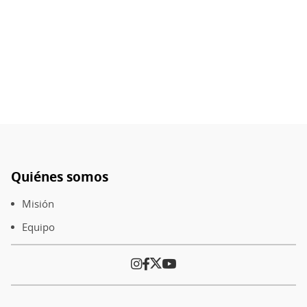
Quiénes somos
Pie
de
Misión
página
Equipo