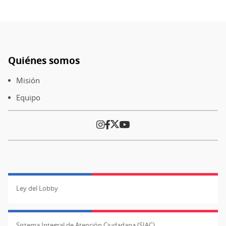
Quiénes somos
Pie
de
Misión
página
Equipo
Ley del Lobby
Sistema Integral de Atención Ciudadana (SIAC)