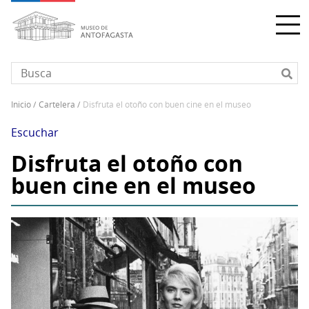
Pasar
al
contenido
principal
inicio
cartelera
disfruta el otoño con buen cine en el museo
Sobrescribir
enlaces
Escuchar
de
Disfruta el otoño con
ayuda
buen cine en el museo
a
la
navegación